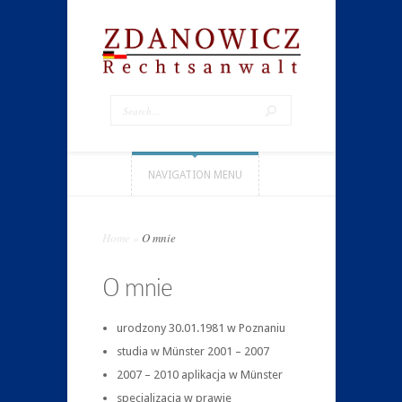
NAVIGATION MENU
Home
»
O mnie
O mnie
urodzony 30.01.1981 w Poznaniu
studia w Münster 2001 – 2007
2007 – 2010 aplikacja w Münster
specjalizacja w prawie